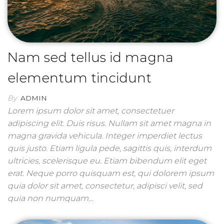
Nam sed tellus id magna
elementum tincidunt
By
ADMIN
Lorem ipsum dolor sit amet, consectetuer
adipiscing elit. Duis risus. Nullam sit amet magna in
magna gravida vehicula. Integer imperdiet lectus
quis justo. Etiam ligula pede, sagittis quis, interdum
ultricies, scelerisque eu. Etiam bibendum elit eget
erat. Neque porro quisquam est, qui dolorem ipsum
quia dolor sit amet, consectetur, adipisci velit, sed
quia non numquam…