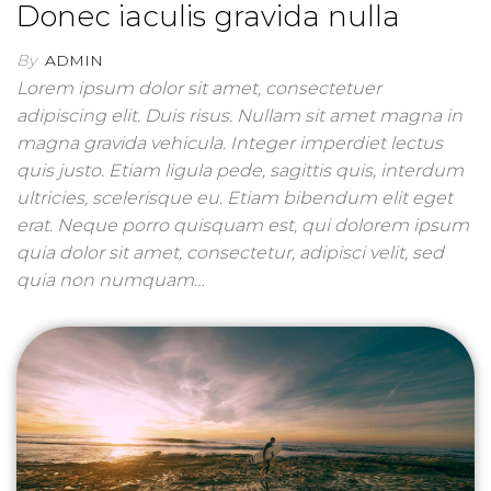
Donec iaculis gravida nulla
By
ADMIN
Lorem ipsum dolor sit amet, consectetuer
adipiscing elit. Duis risus. Nullam sit amet magna in
magna gravida vehicula. Integer imperdiet lectus
quis justo. Etiam ligula pede, sagittis quis, interdum
ultricies, scelerisque eu. Etiam bibendum elit eget
erat. Neque porro quisquam est, qui dolorem ipsum
quia dolor sit amet, consectetur, adipisci velit, sed
quia non numquam…